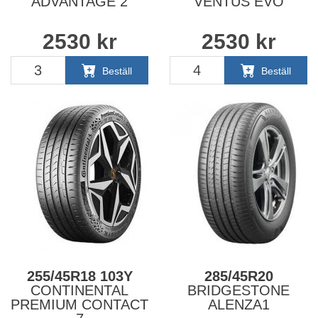
ADVANTAGE 2
VENTUS EVO
2530
kr
2530
kr
Beställ
Beställ
255/45R18 103Y
285/45R20
CONTINENTAL
BRIDGESTONE
PREMIUM CONTACT
ALENZA1