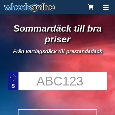
Toggle
Tog
Cart
nav
Sommardäck till bra
priser
Från vardagsdäck till prestandadäck