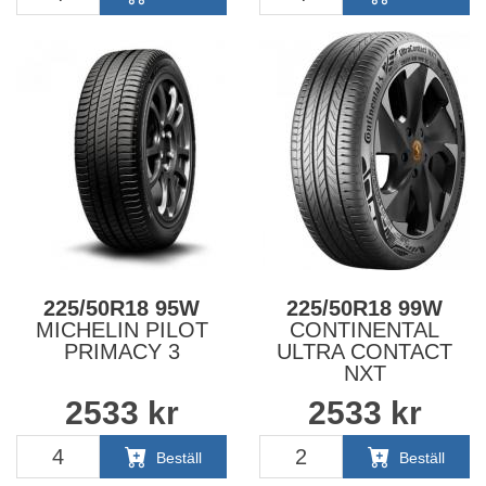
225/50R18 95W
225/50R18 99W
MICHELIN PILOT
CONTINENTAL
PRIMACY 3
ULTRA CONTACT
NXT
2533
kr
2533
kr
TILLV. ÅR: 2023
Beställ
Beställ