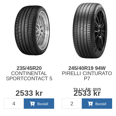
235/45R20
245/40R19 94W
CONTINENTAL
PIRELLI CINTURATO
SPORTCONTACT 5
P7
TILLV. ÅR: 2025
2533
kr
2533
kr
Beställ
Beställ