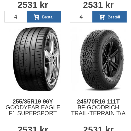
2531
kr
2531
kr
Beställ
Beställ
255/35R19 96Y
245/70R16 111T
GOODYEAR EAGLE
BF-GOODRICH
F1 SUPERSPORT
TRAIL-TERRAIN T/A
2531
kr
2531
kr