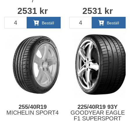
7
2531
kr
2531
kr
TILLV. ÅR: 2026
Beställ
Beställ
255/40R19
225/40R19 93Y
MICHELIN SPORT4
GOODYEAR EAGLE
F1 SUPERSPORT