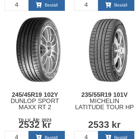
Beställ
Beställ
245/45R19 102Y
235/55R19 101V
DUNLOP SPORT
MICHELIN
MAXX RT 2
LATITUDE TOUR HP
TILLV. ÅR: 2023
2532
kr
2533
kr
Beställ
Beställ