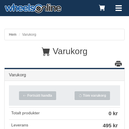
Toggle
Tog
Cart
nav
Hem
Varukorg
Varukorg
Varukorg
Fortsätt handla
Töm varukorg
Totalt produkter
0 kr
Leverans
495 kr