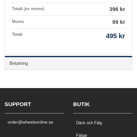
Totalt (ex moms)
396 kr
Moms
99 kr
Totalt
495 kr
Betalning
SUPPORT
BUTIK
order@wheelsonline.se
Däck och Fälg
Fälgar