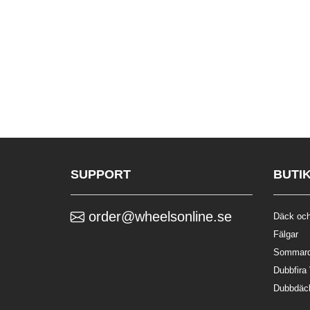
SUPPORT
BUTI
order@wheelsonline.se
Däck och
Fälgar
Sommar
Dubbfira
Dubbdäc