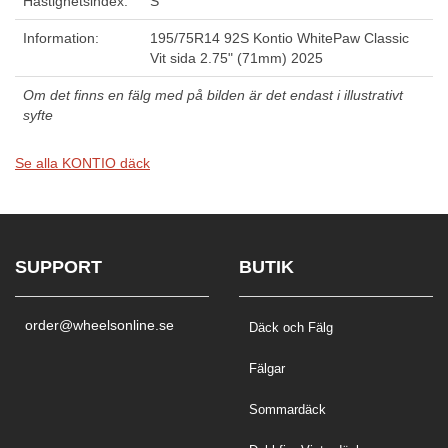
Hastighetsindex:
S
Information:
195/75R14 92S Kontio WhitePaw Classic
Vit sida 2.75" (71mm) 2025
Om det finns en fälg med på bilden är det endast i illustrativt
syfte
Se alla KONTIO däck
SUPPORT
BUTIK
order@wheelsonline.se
Däck och Fälg
Fälgar
Sommardäck