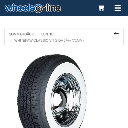
Toggle
Tog
Cart
nav
SOMMARDÄCK
KONTIO
WHITEPAW CLASSIC VIT SIDA 2Â¾ (71MM)