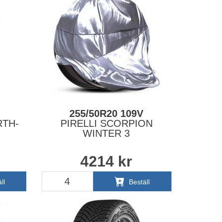
255/50R20 109V
TH-
PIRELLI SCORPION
WINTER 3
4214
kr
ll
Beställ