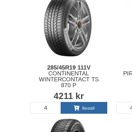
285/45R19 111V
CONTINENTAL
PI
WINTERCONTACT TS
870 P
4211
kr
Beställ