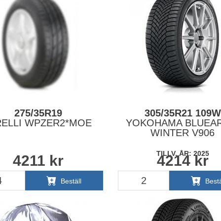
275/35R19
305/35R21 109W
RELLI WPZER2*MOE
YOKOHAMA BLUEAR
WINTER V906
TILLV. ÅR: 2025
4211
kr
4214
kr
Beställ
Bestä