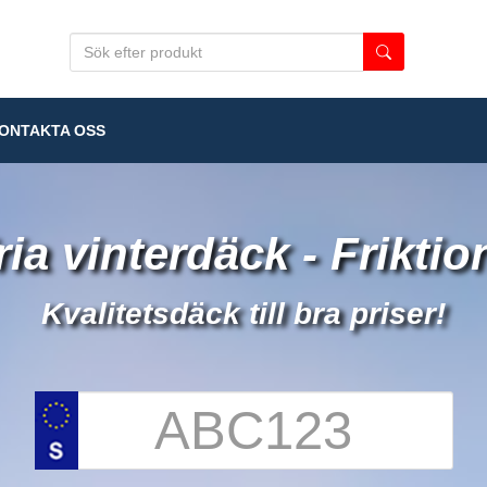
NTAKTA OSS
ia vinterdäck - Frikti
Kvalitetsdäck till bra priser!