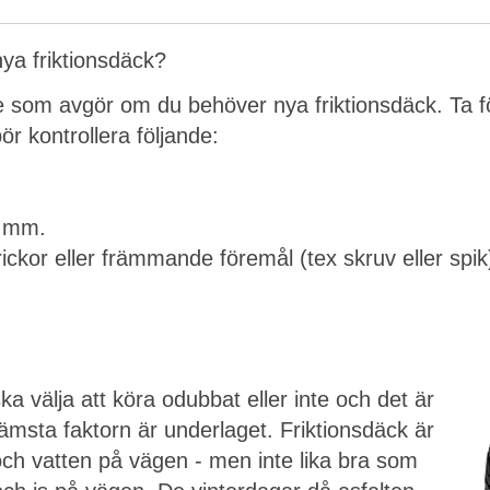
nya friktionsdäck?
e som avgör om du behöver nya friktionsdäck. Ta fö
ör kontrollera följande:
3 mm.
prickor eller främmande föremål (tex skruv eller sp
a välja att köra odubbat eller inte och det är
ämsta faktorn är underlaget. Friktionsdäck är
och vatten på vägen - men inte lika bra som