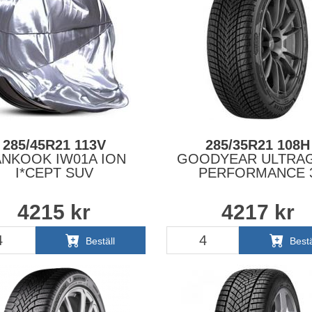
285/45R21 113V
285/35R21 108H
NKOOK IW01A ION
GOODYEAR ULTRAG
I*CEPT SUV
PERFORMANCE 
4215
kr
4217
kr
Beställ
Bestä