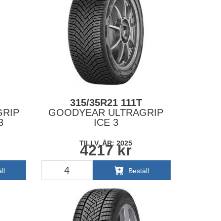
315/35R21 111T
RIP
GOODYEAR ULTRAGRIP
3
ICE 3
TILLV. ÅR: 2025
4217
kr
ll
Beställ