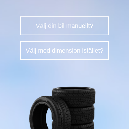
Välj din bil manuellt?
Välj med dimension istället?