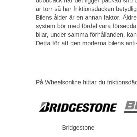
dubbdäck när det ligger packad snö o
är torr så har friktionsdäcken betyd
Bilens ålder är en annan faktor. Äldre
system bör med fördel vara försed
bilar, under samma förhållanden, kan
Detta för att den moderna bilens anti
På Wheelsonline hittar du friktionsdä
Bridgestone