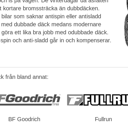
ch is på vägen. De vinterdagar då asfalten
ligt kortare bromssträcka än dubbdäcken.
 bilar som saknar antispin eller antisladd
da med dubbade däck medans modernare
 göra ett lika bra jobb med odubbade däck.
-spin och anti-sladd går in och kompenserar.
ck från bland annat:
BF Goodrich
Fullrun