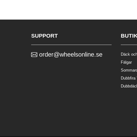
SUPPORT
BUTI
order@wheelsonline.se
Däck och
Fälgar
Sommar
Dubbfira
Dubbdäc