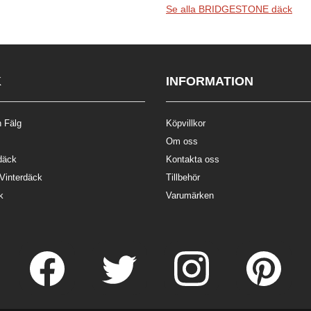
Se alla BRIDGESTONE däck
K
INFORMATION
 Fälg
Köpvillkor
Om oss
däck
Kontakta oss
 Vinterdäck
Tillbehör
k
Varumärken