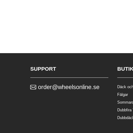
SUPPORT
BUTI
order@wheelsonline.se
Däck och
Fälgar
Sommar
Dubbfira
Dubbdäc