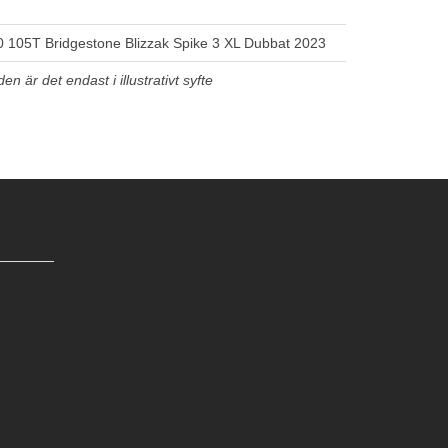
 105T Bridgestone Blizzak Spike 3 XL Dubbat 2023
n är det endast i illustrativt syfte