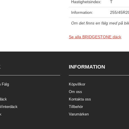
Hastighetsindex:
T
Information:
255/45R20
Om det finns en fälg med på bilde
Se alla BRIDGESTONE däck
K
INFORMATION
 Fälg
Köpvillkor
Om oss
däck
Kontakta oss
 Vinterdäck
Tillbehör
k
Varumärken