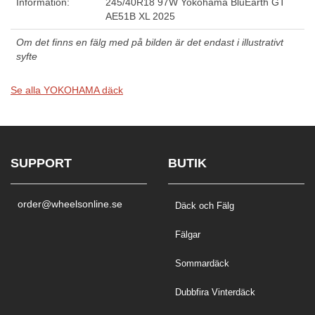
Information:
245/40R18 97W Yokohama BluEarth GT
AE51B XL 2025
Om det finns en fälg med på bilden är det endast i illustrativt
syfte
Se alla YOKOHAMA däck
SUPPORT
BUTIK
order@wheelsonline.se
Däck och Fälg
Fälgar
Sommardäck
Dubbfira Vinterdäck