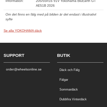
Information:
205/55R16 91V Yokohama BluEarth GT
AE51B 2026
Om det finns en fälg med på bilden är det endast i illustrativt
syfte
Se alla YOKOHAMA däck
SUPPORT
BUTIK
order@wheelsonline.se
Däck och Fälg
Fälgar
Sommardäck
Dubbfira Vinterdäck