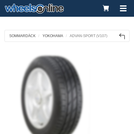
Toggle
Tog
Cart
nav
SOMMARDÄCK
YOKOHAMA
ADVAN-SPORT (V107)