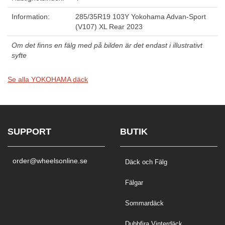
Information:
285/35R19 103Y Yokohama Advan-Sport
(V107) XL Rear 2023
Om det finns en fälg med på bilden är det endast i illustrativt
syfte
Se alla YOKOHAMA däck
SUPPORT
BUTIK
order@wheelsonline.se
Däck och Fälg
Fälgar
Sommardäck
Dubbfira Vinterdäck