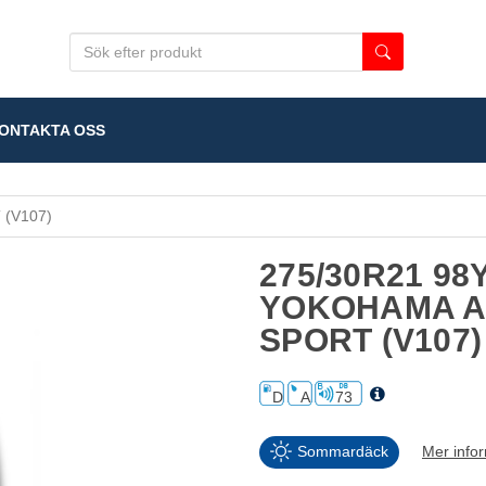
NTAKTA OSS
(V107)
275/30R21 98
YOKOHAMA A
SPORT (V107)
D
A
73
Sommardäck
Mer info