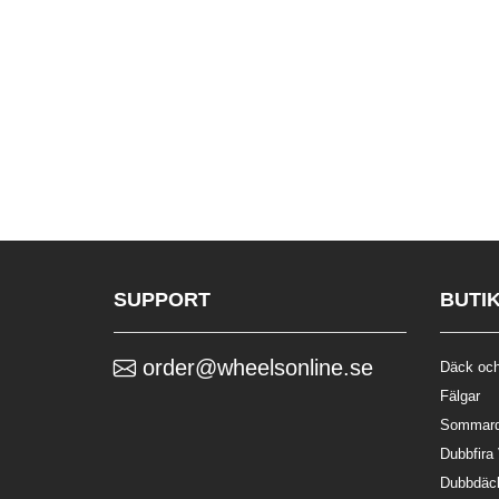
SUPPORT
BUTI
order@wheelsonline.se
Däck och
Fälgar
Sommar
Dubbfira
Dubbdäc