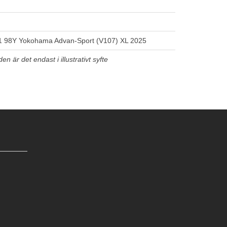
 98Y Yokohama Advan-Sport (V107) XL 2025
n är det endast i illustrativt syfte