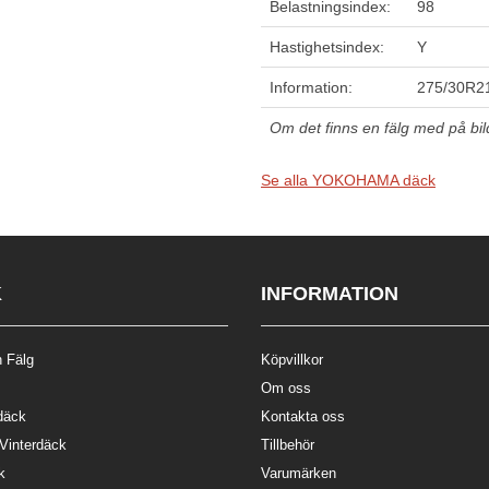
Belastningsindex:
98
Hastighetsindex:
Y
Information:
275/30R21
Om det finns en fälg med på bilde
Se alla YOKOHAMA däck
K
INFORMATION
 Fälg
Köpvillkor
Om oss
däck
Kontakta oss
 Vinterdäck
Tillbehör
k
Varumärken