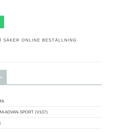
SÄKER ONLINE BESTÄLLNING
N
MA
A ADVAN-SPORT (V107)
1