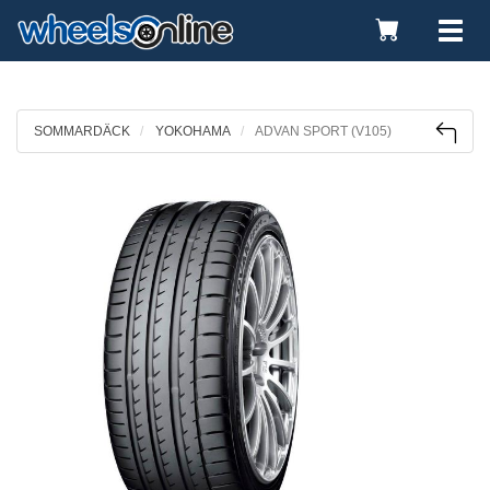
Toggle
Tog
Cart
nav
SOMMARDÄCK
YOKOHAMA
ADVAN SPORT (V105)