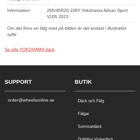
Information:
265/45R20 108Y Yokohama Advan Sport
V105 2023
Om det finns en fälg med på bilden är det endast i illustrativt
syfte
Se alla YOKOHAMA däck
SUPPORT
BUTIK
order@wheelsonline.se
Däck och Fälg
Fälgar
Sommardäck
Dubbfira Vinterdäck