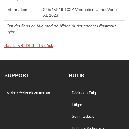
Information:
245/45R19 102Y Vredestein Ultrac Vorti+
XL 2023
Om det finns en fälg med på bilden är det endast i illustrativt
syfte
Se alla VREDESTEIN däck
SUPPORT
BUTIK
order@wheelsonline.se
Däck och Fälg
Fälgar
Sommardäck
Dubbfira Vinterdäck