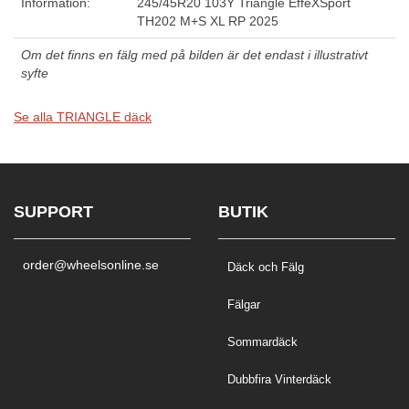
Information:
245/45R20 103Y Triangle EffeXSport
TH202 M+S XL RP 2025
Om det finns en fälg med på bilden är det endast i illustrativt
syfte
Se alla TRIANGLE däck
SUPPORT
BUTIK
order@wheelsonline.se
Däck och Fälg
Fälgar
Sommardäck
Dubbfira Vinterdäck