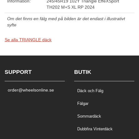
Information:
245/45R19 102Y Triangle EffeXSport
TH202 M+S XL RP 2024
Om det finns en fälg med på bilden är det endast i illustrativt
syfte
Se alla TRIANGLE däck
SUPPORT
BUTIK
order@wheelsonline.se
Däck och Fälg
Fälgar
Sommardäck
Dubbfira Vinterdäck