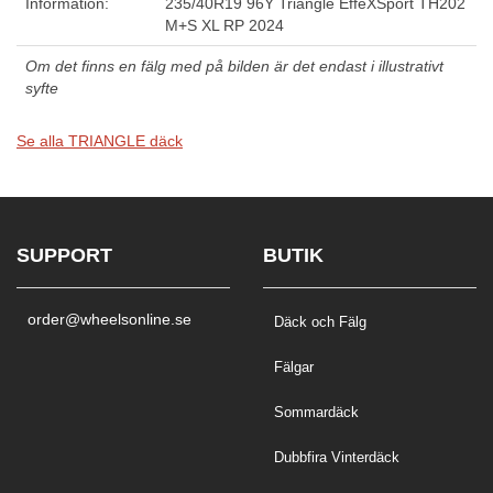
Information:
235/40R19 96Y Triangle EffeXSport TH202
M+S XL RP 2024
Om det finns en fälg med på bilden är det endast i illustrativt
syfte
Se alla TRIANGLE däck
SUPPORT
BUTIK
order@wheelsonline.se
Däck och Fälg
Fälgar
Sommardäck
Dubbfira Vinterdäck