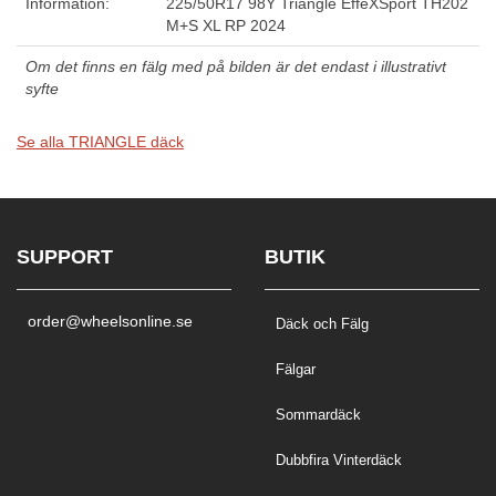
Information:
225/50R17 98Y Triangle EffeXSport TH202
M+S XL RP 2024
Om det finns en fälg med på bilden är det endast i illustrativt
syfte
Se alla TRIANGLE däck
SUPPORT
BUTIK
order@wheelsonline.se
Däck och Fälg
Fälgar
Sommardäck
Dubbfira Vinterdäck