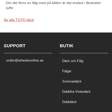
Om det finns en fälg med på bilden är det endast i illustrativt
syfte
Se alla TOYO däck
SUPPORT
BUTIK
order@wheelsonline.se
Däck och Fälg
Fälgar
Sommardäck
Dubbfira Vinterdäck
Dubbdäck