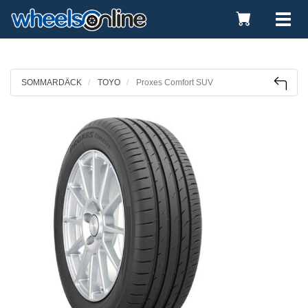
Toggle
Tog
Cart
nav
SOMMARDÄCK
TOYO
Proxes Comfort SUV