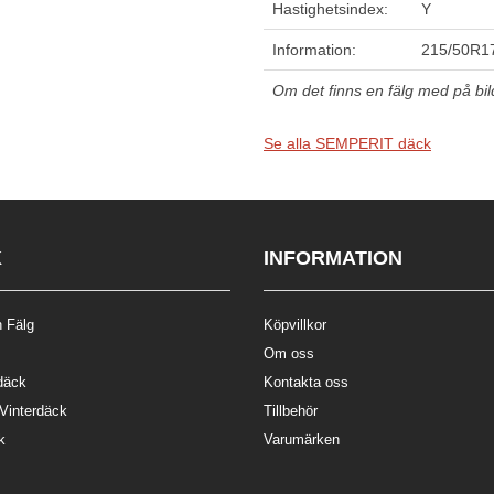
Hastighetsindex:
Y
Information:
215/50R17
Om det finns en fälg med på bilde
Se alla SEMPERIT däck
K
INFORMATION
 Fälg
Köpvillkor
Om oss
däck
Kontakta oss
 Vinterdäck
Tillbehör
k
Varumärken