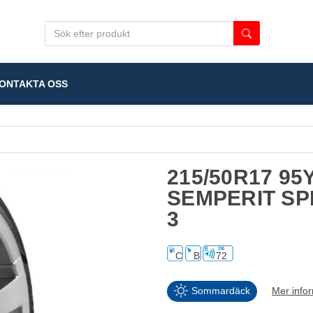
NTAKTA OSS
215/50R17 95
SEMPERIT SP
3
C
B
72
Sommardäck
Mer info