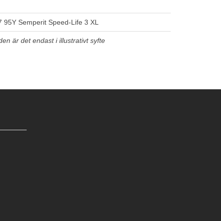
 95Y Semperit Speed-Life 3 XL
n är det endast i illustrativt syfte