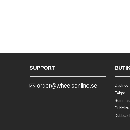
SUPPORT
BUTI
order@wheelsonline.se
Däck och
Fälgar
Sommar
Dubbfira
Dubbdäc