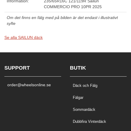
Information:
235/65R16C 121/119R Sailun
COMMERCIO PRO 10PR 2025
Om det finns en fälg med på bilden är det endast i illustrativt
syfte
Se alla SAILUN däck
SUPPORT
BUTIK
order@wheelsonline.se
Däck och Fälg
Fälgar
Sommardäck
Dubbfira Vinterdäck