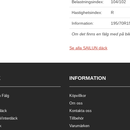
Belastningsindex:
104/102
Hastighetsindex:
R
Information:
195/70R1
Om det finns en fälg med på bilde
Se alla SAILUN däck
K
INFORMATION
 Fälg
Köpvillkor
Om oss
däck
Kontakta oss
 Vinterdäck
Tillbehör
k
Varumärken