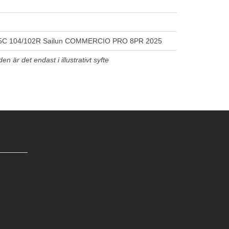
5C 104/102R Sailun COMMERCIO PRO 8PR 2025
n är det endast i illustrativt syfte