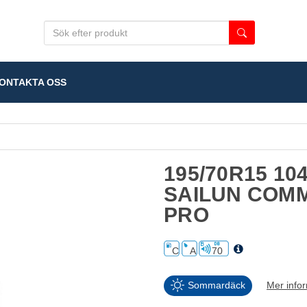
NTAKTA OSS
195/70R15 10
SAILUN COM
PRO
C
A
70
Sommardäck
Mer info