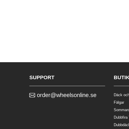
SUPPORT
BUTI
order@wheelsonline.se
Däck och
Fälgar
Sommar
Dubbfira
Dubbdäc