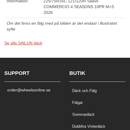
Information:
225/75R16C 121/120R Sailun
COMMERCIO 4 SEASONS 10PR M+S
2026
Om det finns en fälg med på bilden är det endast i illustrativt
syfte
Se alla SAILUN däck
SUPPORT
BUTIK
order@wheelsonline.se
Däck och Fälg
Fälgar
Sommardäck
Dubbfira Vinterdäck