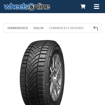
Toggle
Tog
Cart
nav
SOMMARDÄCK
SAILUN
COMMERCIO 4 SEASONS