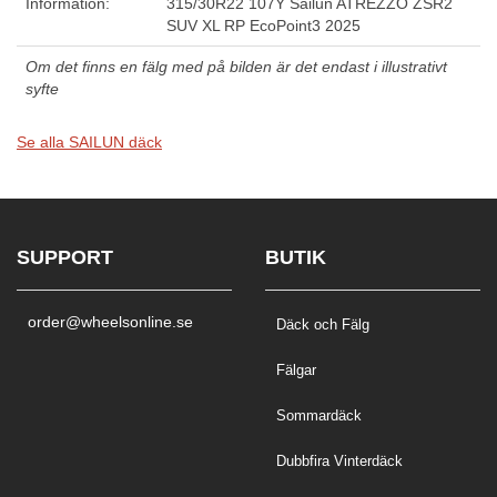
Information:
315/30R22 107Y Sailun ATREZZO ZSR2
SUV XL RP EcoPoint3 2025
Om det finns en fälg med på bilden är det endast i illustrativt
syfte
Se alla SAILUN däck
SUPPORT
BUTIK
order@wheelsonline.se
Däck och Fälg
Fälgar
Sommardäck
Dubbfira Vinterdäck