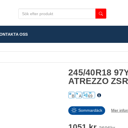
NTAKTA OSS
245/40R18 97
ATREZZO ZSR
B
A
69
Sommardäck
Mer info
1051 kr