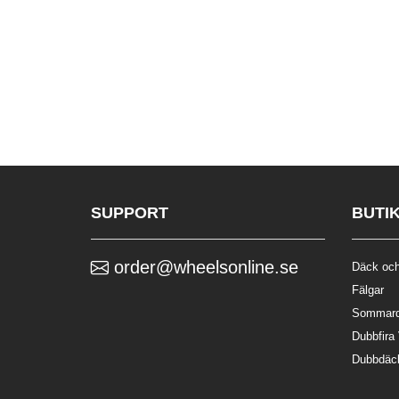
SUPPORT
BUTI
order@wheelsonline.se
Däck och
Fälgar
Sommar
Dubbfira
Dubbdäc