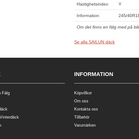
Hastighetsindex:
Y
Information:
245/40R18
Om det finns en fälg med på bilde
Se alla SAILUN däck
K
INFORMATION
 Fälg
Köpvillkor
Om oss
däck
Kontakta oss
 Vinterdäck
Tillbehör
k
Varumärken