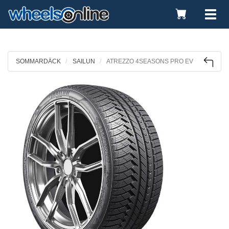
Toggle
Tog
Cart
nav
SOMMARDÄCK
SAILUN
ATREZZO 4SEASONS PRO EV