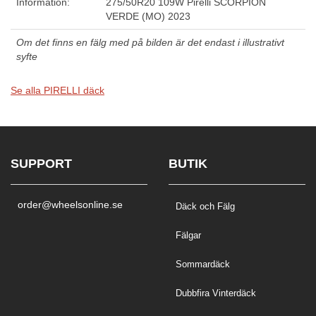
Information:
275/50R20 109W Pirelli SCORPION
VERDE (MO) 2023
Om det finns en fälg med på bilden är det endast i illustrativt
syfte
Se alla PIRELLI däck
SUPPORT
BUTIK
order@wheelsonline.se
Däck och Fälg
Fälgar
Sommardäck
Dubbfira Vinterdäck