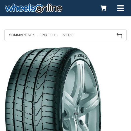
Toggle
Tog
Cart
nav
SOMMARDÄCK
PIRELLI
PZERO