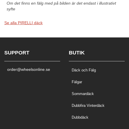
Om det finns en fälg med på bilden är det endast i illustrativt
syfte
Se alla PIRELLI däck
SUPPORT
BUTIK
order@wheelsonline.se
Däck och Fälg
Fälgar
Sommardäck
Dubbfira Vinterdäck
Dubbdäck