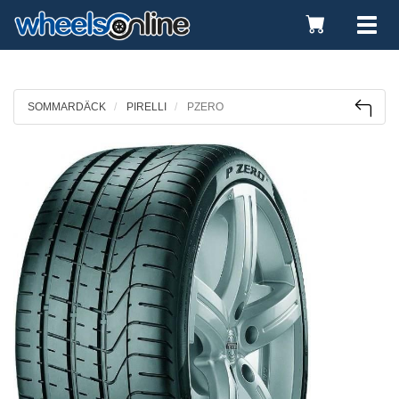
Toggle
Tog
Cart
nav
SOMMARDÄCK
PIRELLI
PZERO