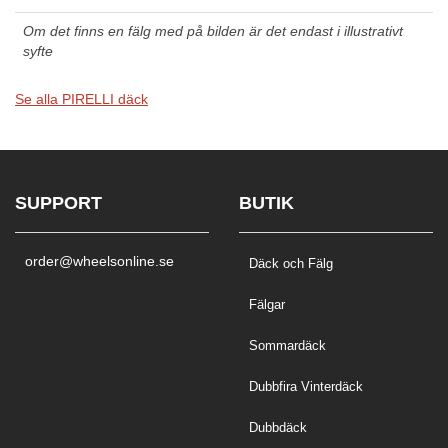
Om det finns en fälg med på bilden är det endast i illustrativt
syfte
Se alla PIRELLI däck
SUPPORT
BUTIK
order@wheelsonline.se
Däck och Fälg
Fälgar
Sommardäck
Dubbfira Vinterdäck
Dubbdäck