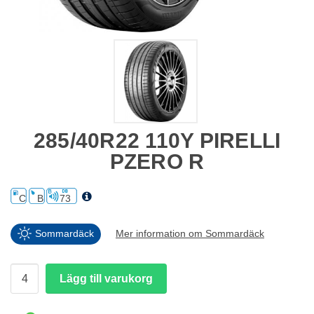
285/40R22 110Y PIRELLI
PZERO R
C
B
73
Sommardäck
Mer information om Sommardäck