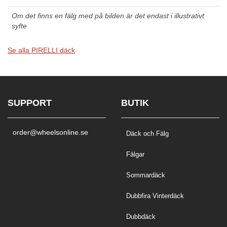
Om det finns en fälg med på bilden är det endast i illustrativt
syfte
Se alla PIRELLI däck
SUPPORT
BUTIK
order@wheelsonline.se
Däck och Fälg
Fälgar
Sommardäck
Dubbfira Vinterdäck
Dubbdäck