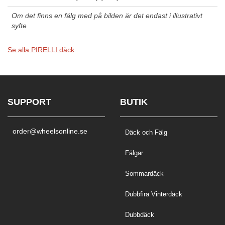
Om det finns en fälg med på bilden är det endast i illustrativt
syfte
Se alla PIRELLI däck
SUPPORT
BUTIK
order@wheelsonline.se
Däck och Fälg
Fälgar
Sommardäck
Dubbfira Vinterdäck
Dubbdäck