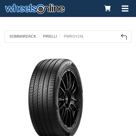
Toggle
Tog
Cart
nav
SOMMARDÄCK
PIRELLI
PWRGY2XL