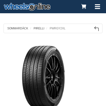
Toggle
Tog
Cart
nav
SOMMARDÄCK
PIRELLI
PWRGY2XL