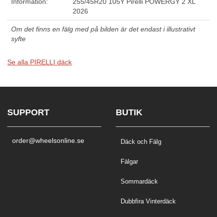
Information:
255/45R20 105Y Pirelli POWERGY 2 XL
2026
Om det finns en fälg med på bilden är det endast i illustrativt
syfte
Se alla PIRELLI däck
SUPPORT
BUTIK
order@wheelsonline.se
Däck och Fälg
Fälgar
Sommardäck
Dubbfira Vinterdäck