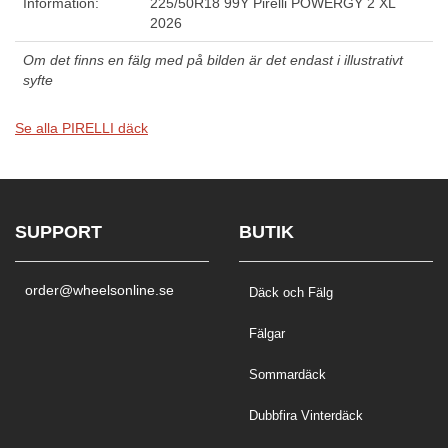
Information:
225/50R18 99Y Pirelli POWERGY 2 XL
2026
Om det finns en fälg med på bilden är det endast i illustrativt
syfte
Se alla PIRELLI däck
SUPPORT
BUTIK
order@wheelsonline.se
Däck och Fälg
Fälgar
Sommardäck
Dubbfira Vinterdäck