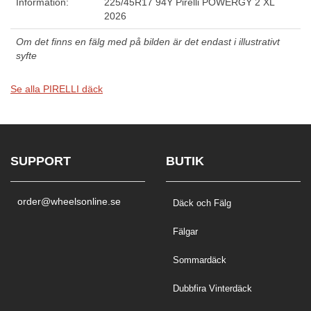
Information:
225/45R17 94Y Pirelli POWERGY 2 XL
2026
Om det finns en fälg med på bilden är det endast i illustrativt
syfte
Se alla PIRELLI däck
SUPPORT
BUTIK
order@wheelsonline.se
Däck och Fälg
Fälgar
Sommardäck
Dubbfira Vinterdäck