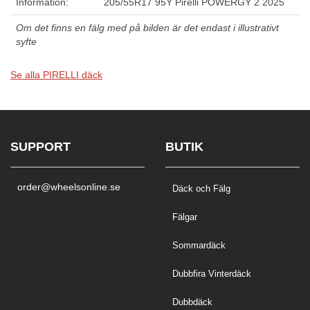
Information:
205/55R17 95Y Pirelli POWERGY 2 2025
Om det finns en fälg med på bilden är det endast i illustrativt
syfte
Se alla PIRELLI däck
SUPPORT
BUTIK
order@wheelsonline.se
Däck och Fälg
Fälgar
Sommardäck
Dubbfira Vinterdäck
Dubbdäck