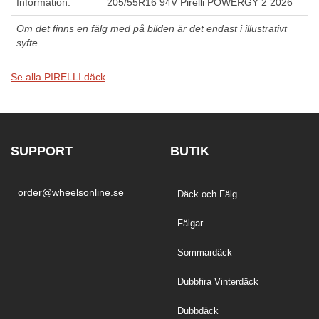
Information:
205/55R16 94V Pirelli POWERGY 2 2026
Om det finns en fälg med på bilden är det endast i illustrativt
syfte
Se alla PIRELLI däck
SUPPORT
BUTIK
order@wheelsonline.se
Däck och Fälg
Fälgar
Sommardäck
Dubbfira Vinterdäck
Dubbdäck