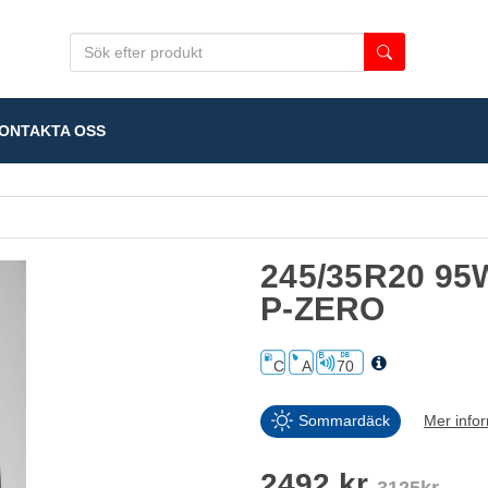
NTAKTA OSS
245/35R20 95
P-ZERO
C
A
70
Sommardäck
Mer info
2492 kr