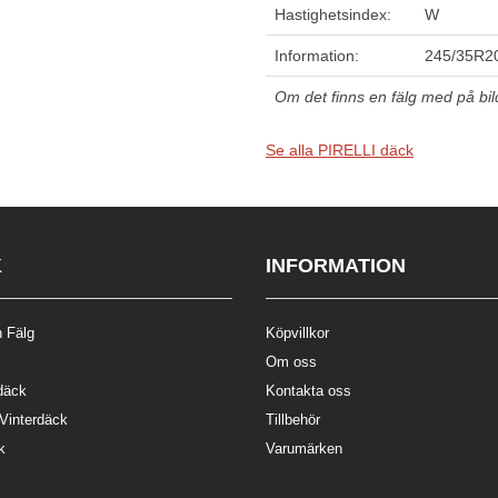
Hastighetsindex:
W
Information:
245/35R20
Om det finns en fälg med på bilde
Se alla PIRELLI däck
K
INFORMATION
 Fälg
Köpvillkor
Om oss
däck
Kontakta oss
 Vinterdäck
Tillbehör
k
Varumärken