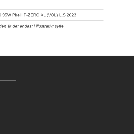
 95W Pirelli P-ZERO XL (VOL) L.S 2023
n är det endast i illustrativt syfte