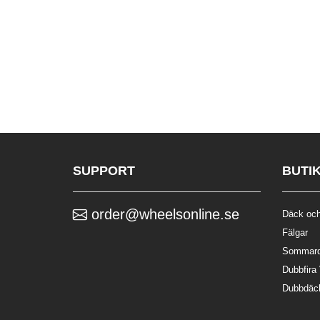
SUPPORT
BUTI
order@wheelsonline.se
Däck och
Fälgar
Sommar
Dubbfira
Dubbdäc