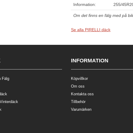
Information:
255/45R20
Om det finns en fälg med på bilde
Se alla PIRELLI däck
K
INFORMATION
 Fälg
Köpvillkor
Om oss
däck
Kontakta oss
 Vinterdäck
Tillbehör
k
Varumärken