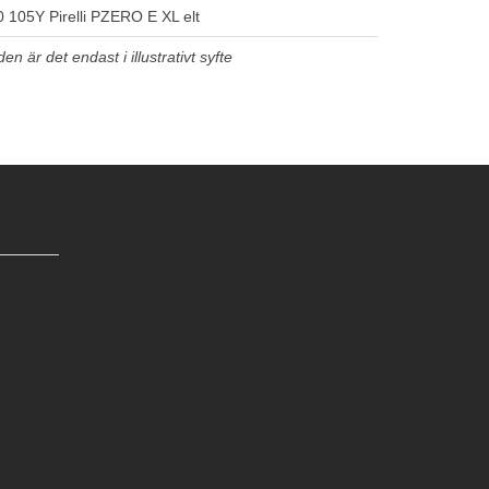
 105Y Pirelli PZERO E XL elt
n är det endast i illustrativt syfte