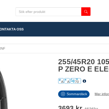
NTAKTA OSS
RNF
255/45R20 10
P ZERO E EL
A
A
70
Sommardäck
Mer info
3693 kr