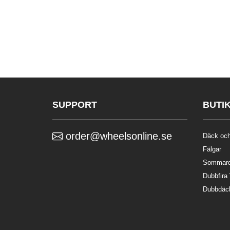
SUPPORT
BUTI
order@wheelsonline.se
Däck och
Fälgar
Sommar
Dubbfira
Dubbdäc