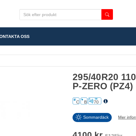
NTAKTA OSS
295/40R20 110
P-ZERO (PZ4)
C
B
70
Sommardäck
Mer info
4100 kr