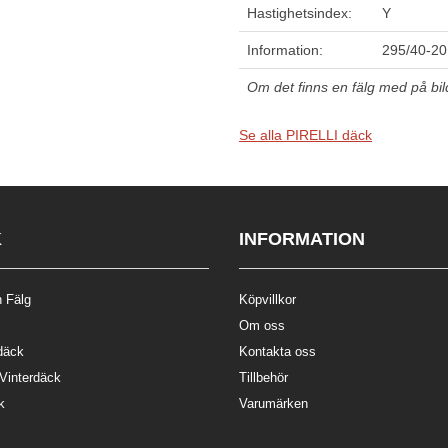
Hastighetsindex:
Y
Information:
295/40-20
Om det finns en fälg med på bilde
Se alla PIRELLI däck
K
INFORMATION
 Fälg
Köpvillkor
Om oss
däck
Kontakta oss
 Vinterdäck
Tillbehör
k
Varumärken