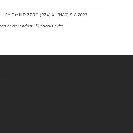
 110Y Pirelli P-ZERO (PZ4) XL (NA0) S.C 2023
n är det endast i illustrativt syfte