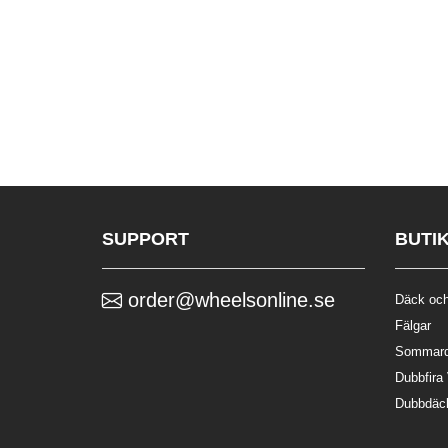
SUPPORT
BUTI
order@wheelsonline.se
Däck och
Fälgar
Sommar
Dubbfira
Dubbdäc