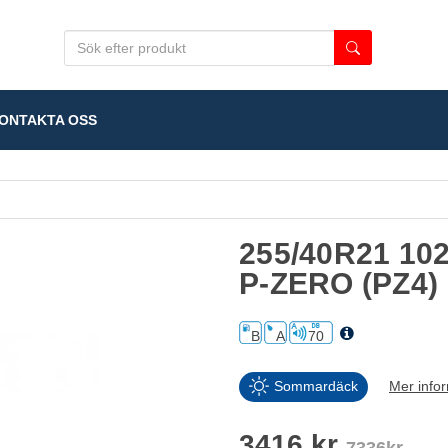
NTAKTA OSS
255/40R21 10
P-ZERO (PZ4)
B
A
70
Sommardäck
Mer info
3416 kr