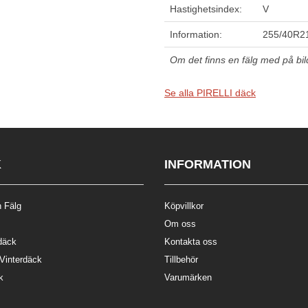
Hastighetsindex:
V
Information:
255/40R21
Om det finns en fälg med på bilde
Se alla PIRELLI däck
K
INFORMATION
 Fälg
Köpvillkor
Om oss
däck
Kontakta oss
 Vinterdäck
Tillbehör
k
Varumärken