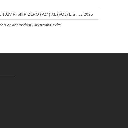
 102V Pirelli P-ZERO (PZ4) XL (VOL) L.S ncs 2025
n är det endast i illustrativt syfte