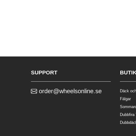
SUPPORT
BUTI
order@wheelsonline.se
Däck och
Fälgar
Sommar
Dubbfira
Dubbdäc