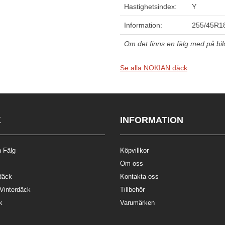
Hastighetsindex:
Y
Information:
255/45R1
Om det finns en fälg med på bilde
Se alla NOKIAN däck
K
INFORMATION
 Fälg
Köpvillkor
Om oss
däck
Kontakta oss
 Vinterdäck
Tillbehör
k
Varumärken