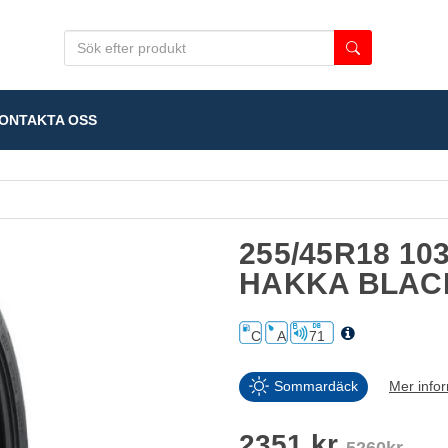
NTAKTA OSS
255/45R18 10
HAKKA BLAC
C
A
71
Sommardäck
Mer info
2351 kr