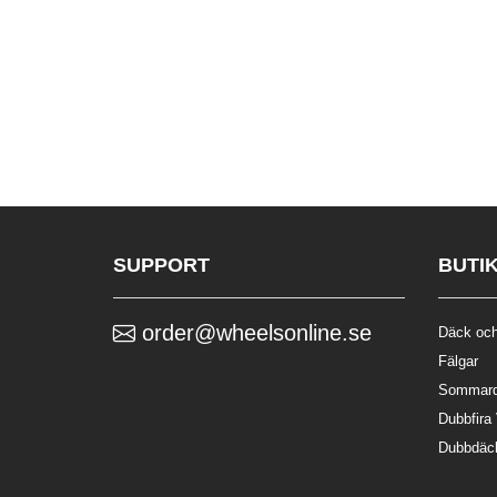
SUPPORT
BUTI
order@wheelsonline.se
Däck och
Fälgar
Sommar
Dubbfira
Dubbdäc