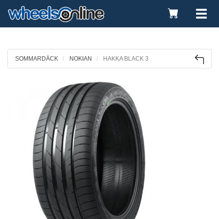
Toggle
Tog
Cart
nav
SOMMARDÄCK
NOKIAN
HAKKA BLACK 3