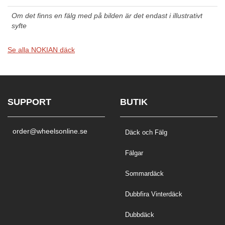
Om det finns en fälg med på bilden är det endast i illustrativt
syfte
Se alla NOKIAN däck
SUPPORT
BUTIK
order@wheelsonline.se
Däck och Fälg
Fälgar
Sommardäck
Dubbfira Vinterdäck
Dubbdäck