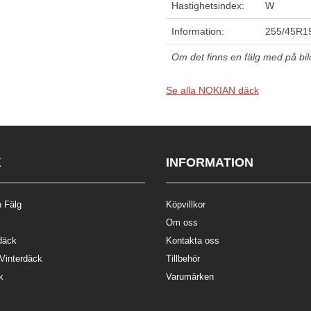
Hastighetsindex:
W
Information:
255/45R1
Om det finns en fälg med på bilde
Se alla NOKIAN däck
K
INFORMATION
 Fälg
Köpvillkor
Om oss
däck
Kontakta oss
 Vinterdäck
Tillbehör
k
Varumärken