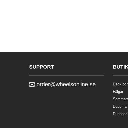
SUPPORT
BUTI
order@wheelsonline.se
Däck och
Fälgar
Sommar
Dubbfira
Dubbdäc