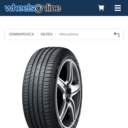
Toggle
Tog
Cart
nav
SOMMARDÄCK
NEXEN
nfera primus