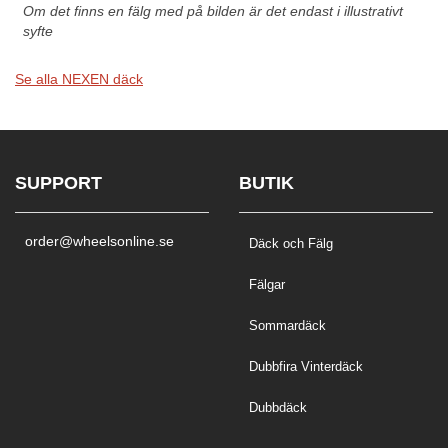
Om det finns en fälg med på bilden är det endast i illustrativt
syfte
Se alla NEXEN däck
SUPPORT
BUTIK
order@wheelsonline.se
Däck och Fälg
Fälgar
Sommardäck
Dubbfira Vinterdäck
Dubbdäck