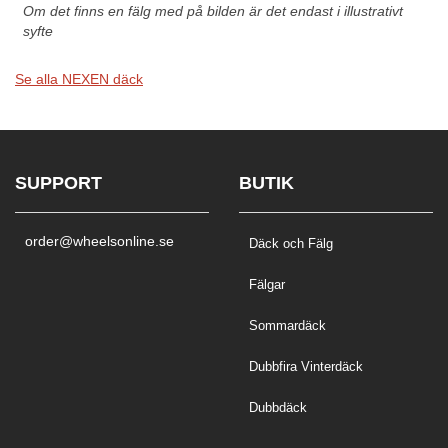
Om det finns en fälg med på bilden är det endast i illustrativt
syfte
Se alla NEXEN däck
SUPPORT
BUTIK
order@wheelsonline.se
Däck och Fälg
Fälgar
Sommardäck
Dubbfira Vinterdäck
Dubbdäck