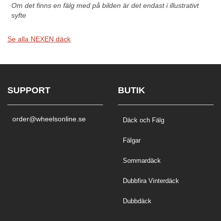
Om det finns en fälg med på bilden är det endast i illustrativt
syfte
Se alla NEXEN däck
SUPPORT
BUTIK
order@wheelsonline.se
Däck och Fälg
Fälgar
Sommardäck
Dubbfira Vinterdäck
Dubbdäck