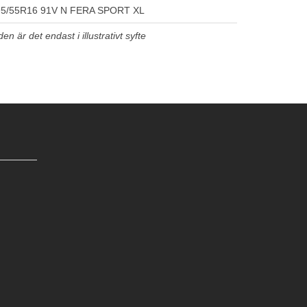
5/55R16 91V N FERA SPORT XL
n är det endast i illustrativt syfte