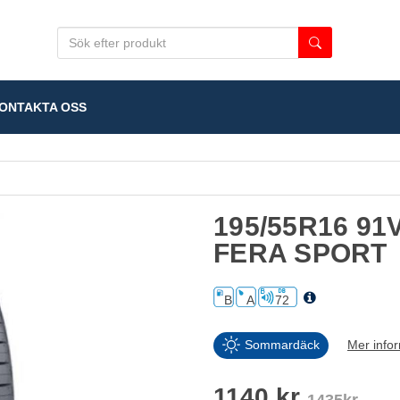
NTAKTA OSS
195/55R16 91
FERA SPORT
B
A
72
Sommardäck
Mer info
1140 kr