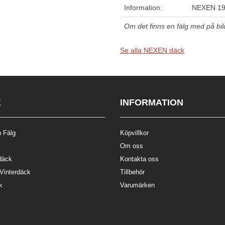
Information:
NEXEN 19
Om det finns en fälg med på bilde
Se alla NEXEN däck
K
INFORMATION
 Fälg
Köpvillkor
Om oss
däck
Kontakta oss
 Vinterdäck
Tillbehör
k
Varumärken