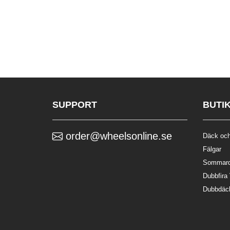
SUPPORT
BUTI
order@wheelsonline.se
Däck och
Fälgar
Sommar
Dubbfira
Dubbdäc