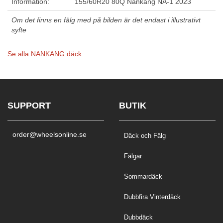
Information:
155/60R20 80Q Nankang NA-1 2023
Om det finns en fälg med på bilden är det endast i illustrativt
syfte
Se alla NANKANG däck
SUPPORT
BUTIK
order@wheelsonline.se
Däck och Fälg
Fälgar
Sommardäck
Dubbfira Vinterdäck
Dubbdäck