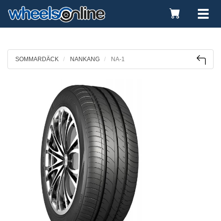
Toggle
Tog
Cart
nav
SOMMARDÄCK
NANKANG
NA-1